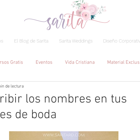
os
El Blog de Sarita
Sarita Weddings
Diseño Corporati
rsos Gratis
Eventos
Vida Cristiana
Material Exclus
in de lectura
Decoración Hogar
ibir los nombres en tus
nes de boda