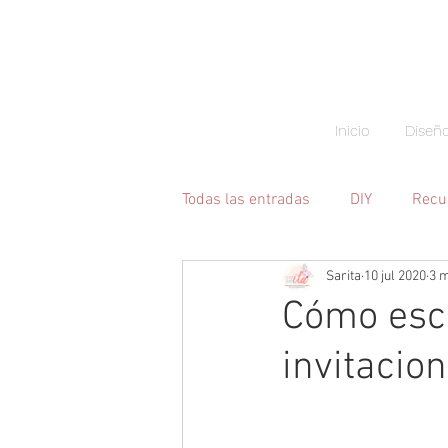
Inicio
Diseñ
Todas las entradas
DIY
Recu
Sarita
10 jul 2020
3 m
Bodas
Emprendimiento
Cómo escr
invitacio