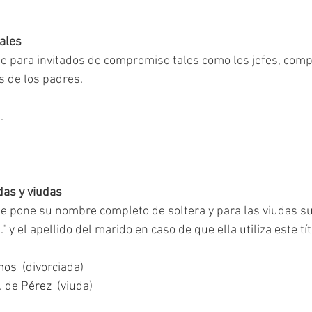
nales
e para invitados de compromiso tales como los jefes, com
os de los padres. 
.
das y viudas
se pone su nombre completo de soltera y para las viudas s
" y el apellido del marido en caso de que ella utiliza este tít
mos  
(divorciada) 
. de 
Pérez  
(viuda) 