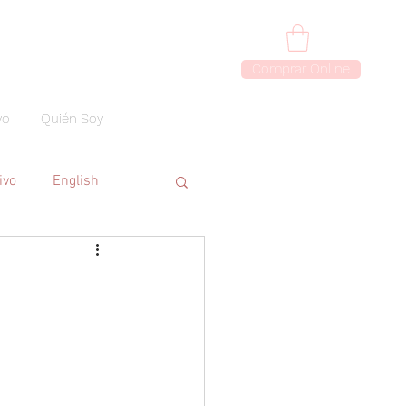
Comprar Online
vo
Quién Soy
ivo
English