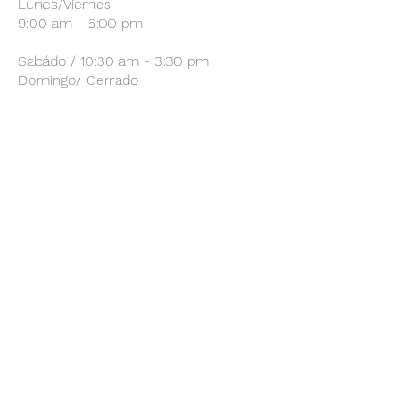
Lunes/Viernes
9:00 am - 6:00 pm
Sabádo / 10:30 am - 3:30 pm
Domingo/ Cerrado
Suscríbete a mi Lista de
Correos
Envíar