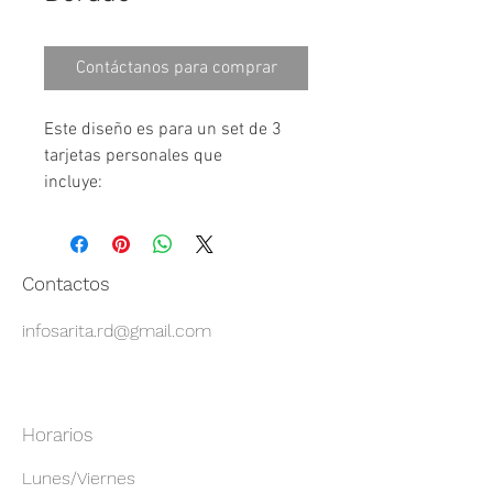
Contáctanos para comprar
Este diseño es para un set de 3 
tarjetas personales que 
incluye:⠀⠀⠀⠀⠀⠀
-5 Tarjetas con inicial.
-3 Tarjetas con verso bíblico / 
frase. ⠀⠀⠀⠀⠀⠀⠀⠀
Contactos
-5 Tarjetas de gracias con nombre.
infosarita.rd@gmail.com
-Incluye la impresión para Santo 
Domingo, República Dominicana. 
Por favor contactanos si estas 
fuera de esta zona.
Horarios
-Envoltura para regalo disponible. 
-Opción digital disponible. 
Lunes/Viernes