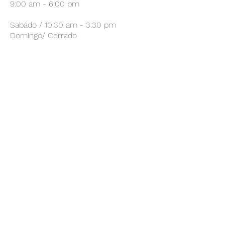
-No incluye envío. 
9:00 am - 6:00 pm
Sabádo / 10:30 am - 3:30 pm
Domingo/ Cerrado
Suscríbete a mi Lista de
Correos
Envíar