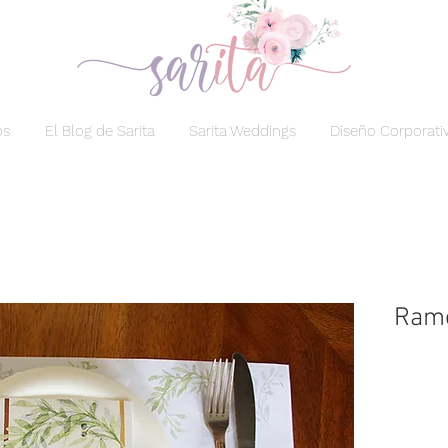
os
El Blog de Sarita
Sarita Weddings
Diseño Corporati
Ramo