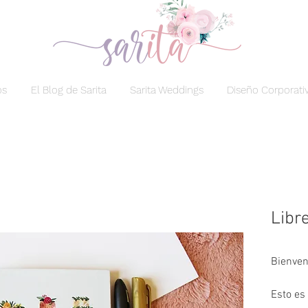
os
El Blog de Sarita
Sarita Weddings
Diseño Corporati
Libre
Bienven
Esto es