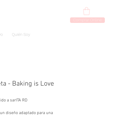
Comprar Online
vo
Quién Soy
ta - Baking is Love
ido a sarITA RD
 un diseño adaptado para una 