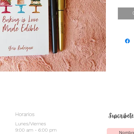
libreta 
Contra-
Encuade
Tamaño:
Horarios
Suscríbete
Lunes/Viernes
9:00 am - 6:00 pm