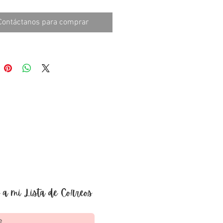
con hojas rayadas. Portada y 
Portada en material duro.
Contáctanos para comprar
rnada con espiral metálico.
 4.5" x 5.5" - 150 páginas
 a mi Lista de Correos