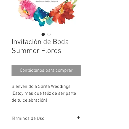
Invitación de Boda -
Summer Flores
Contáctanos para comprar
Bienvenido a Sarita Weddings
¡Estoy más que feliz de ser parte 
de tu celebración!
Este es el diseño para una 
Términos de Uso
invitación de boda semi-
personalizada. Es decir que 