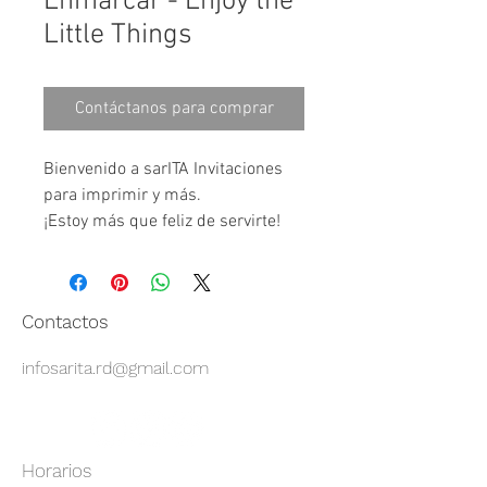
Enmarcar - Enjoy the
Little Things
Contáctanos para comprar
Bienvenido a sarITA Invitaciones 
para imprimir y más.
¡Estoy más que feliz de servirte!
Este es un diseño para imprimir y 
usar para la decoración del hogar 
Contactos
de una sola cara para IMPRESIÓN 
8.5x11”.
infosarita.rd@gmail.com
Descarga y enmarca en un cuadro 
para fotos tamaño 8.5 x 11 
pulgadas y disfruta.
Horarios