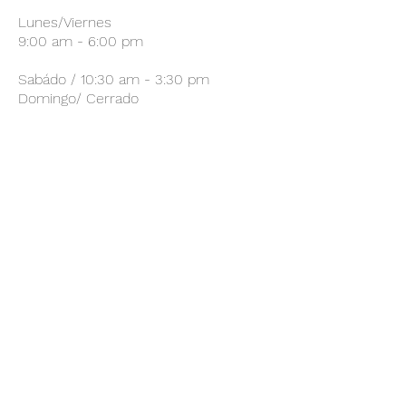
Lunes/Viernes
9:00 am - 6:00 pm
Sabádo / 10:30 am - 3:30 pm
Domingo/ Cerrado
Suscríbete a mi Lista de
Correos
Envíar