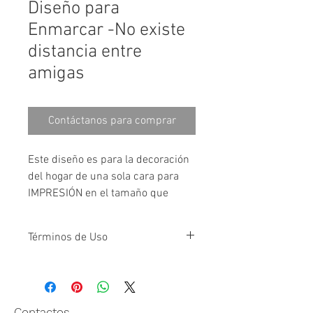
Diseño para
Enmarcar -No existe
distancia entre
amigas
Contáctanos para comprar
Este diseño es para la decoración 
del hogar de una sola cara para 
IMPRESIÓN en el tamaño que 
desees. 
Términos de Uso
Descarga, imprime y enmarca en 
un cuadro para fotos y disfruta.
Al comprar este diseño, usted acepta 
estos términos:
Escribe a 
Los archivos son para uso personal 
solamente. Puede imprimir las páginas 
infosarita.rd@gmail.com para 
Contactos